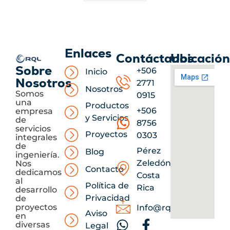
Enlaces
Contáctanos
Ubicació
Sobre
+506
Inicio
Nosotros
2771
Nosotros
Somos
0915
una
Productos
+506
empresa
y Servicios
de
8756
servicios
Proyectos
0303
integrales
de
Pérez
Blog
ingeniería.
Zeledón,
Nos
Contacto
dedicamos
Costa
al
Política de
Rica
desarrollo
Privacidad
de
proyectos
Info@rqlcr.com
Aviso
en
diversas
Legal