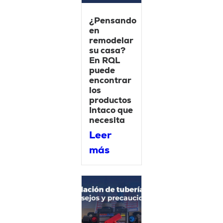
¿Pensando
en
remodelar
su casa?
En RQL
puede
encontrar
los
productos
Intaco que
necesita
Leer
más