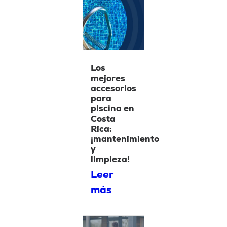
Los
mejores
accesorios
para
piscina en
Costa
Rica:
¡mantenimiento
y
limpieza!
Leer
más