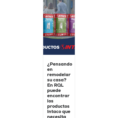
¿Pensando
en
remodelar
su casa?
En RQL
puede
encontrar
los
productos
Intaco que
necesita