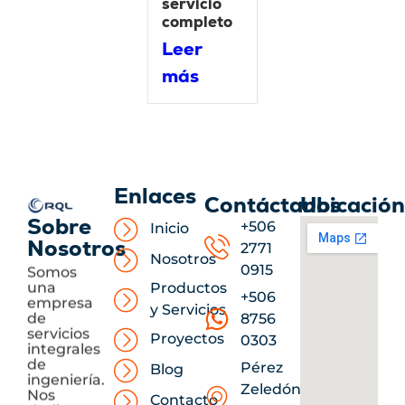
servicio
completo
Leer
más
Enlaces
Contáctanos
Ubicació
Sobre
+506
Inicio
Nosotros
2771
Nosotros
Somos
0915
una
Productos
+506
empresa
y Servicios
de
8756
servicios
Proyectos
0303
integrales
de
Pérez
Blog
ingeniería.
Zeledón,
Nos
Contacto